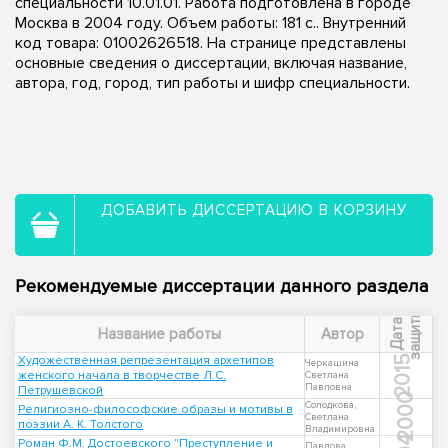
специальности 10.01.01. Работа подготовлена в городе
Москва в 2004 году. Объем работы: 181 с.. Внутренний
код товара: 01002626518. На странице представлены
основные сведения о диссертации, включая название,
автора, год, город, тип работы и шифр специальности.
ДОБАВИТЬ ДИССЕРТАЦИЮ В КОРЗИНУ
Рекомендуемые диссертации данного раздела
ы
Д
а
т
а
з
а
щ
и
т
Название работы
Автор
Художественная репрезентация архетипов
2015
Черкашина
женского начала в творчестве Л.С.
Светлана
Павловна
Петрушевской
2000
Солодкова,
Религиозно-философские образы и мотивы в
Светлана
поэзии А. К. Толстого
Владимировна
Роман Ф.М. Достоевского "Преступление и
Павлова,