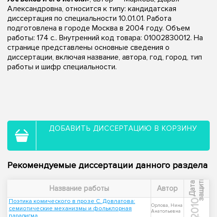
Александровна, относится к типу: кандидатская
диссертация по специальности 10.01.01. Работа
подготовлена в городе Москва в 2004 году. Объем
работы: 174 с.. Внутренний код товара: 01002830012. На
странице представлены основные сведения о
диссертации, включая название, автора, год, город, тип
работы и шифр специальности.
ДОБАВИТЬ ДИССЕРТАЦИЮ В КОРЗИНУ
Рекомендуемые диссертации данного раздела
ы
Д
а
т
а
з
а
щ
и
т
Название работы
Автор
Поэтика комического в прозе С. Довлатова:
2010
Орлова, Нина
семиотические механизмы и фольклорная
Анатольевна
парадигма