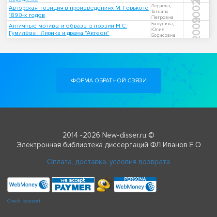
2002
Леднева,
Авторская позиция в произведениях М. Горького
Татьяна
1890-х годов
Петровна
2009
Бакулина,
Античные мотивы и образы в поэзии Н.С.
Юлия
Гумилёва : Лирика и драма "Актеон"
Борисовна
ФОРМА ОБРАТНОЙ СВЯЗИ
2014 -2026 New-disser.ru ©
Электронная библиотека диссертаций ФЛ Иванов Е О
Оплата, доставка, условия возврата
Check passport