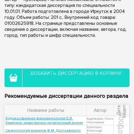
типу: кандидатская диссертация по специальности
10.01.01. Работа подготовлена в городе Иркутск в 2004
году. Объем работы: 201 с.. Внутренний код товара:
01002625918. На странице представлены основные
сведения о диссертации, включая название, автора, год,
город, тип работы и шифр специальности.
ДОБАВИТЬ ДИССЕРТАЦИЮ В КОРЗИНУ
Рекомендуемые диссертации данного раздела
ы
Д
а
т
а
з
а
щ
и
т
Название работы
Автор
2005
Художественная феноменология Е.И.
Кудрявцева, Ольга
Замятина: нравственно-религиозный аспект
Николаевна
2017
Криницын,
Сюжетология романов Ф.М. Достоевского
Александр