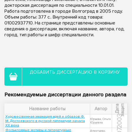
докторская диссертация по специальности 10.01.01.
Работа подготовлена в городе Волгоград в 2005 году.
Объем работы: 377 с.. Внутренний код товара:
01002937710. На странице представлены основные
сведения о диссертации, включая название, автора, год,
город, тип работы и шифр специальности.
ДОБАВИТЬ ДИССЕРТАЦИЮ В КОРЗИНУ
Рекомендуемые диссертации данного раздела
ы
Д
а
т
а
з
а
щ
и
т
Название работы
Автор
2003
Художественная эманация идей и образов Ф.
Юрьева, Ольга
М. Достоевского в русской литературе начала
Юрьевна
XX века
Фольклорные мотивы и литературные
Алентьева,