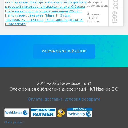
2007
источники как факторы межкультурного диалога
Маргарита
Александровна
в русской стихотворной сказке начала XIX века
Поэтика киносценариев-экранизаций 20-х гг. :
1999
Фролова,
На примере сценариев "Мать" Н. Зархи,
Татьяна
"Шинель" Ю. Тынянова, "Капитанская дочка" В.
Олеговна
Шкловского
ФОРМА ОБРАТНОЙ СВЯЗИ
2014 -2026 New-disser.ru ©
Электронная библиотека диссертаций ФЛ Иванов Е О
Оплата, доставка, условия возврата
Check passport