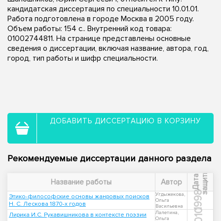
кандидатская диссертация по специальности 10.01.01.
Работа подготовлена в городе Москва в 2005 году.
Объем работы: 154 с.. Внутренний код товара:
01002744811. На странице представлены основные
сведения о диссертации, включая название, автора, год,
город, тип работы и шифр специальности.
ДОБАВИТЬ ДИССЕРТАЦИЮ В КОРЗИНУ
Рекомендуемые диссертации данного раздела
ы
Д
а
т
а
з
а
щ
и
т
Название работы
Автор
1998
Угдыжекова,
Этико-философские основы жанровых поисков
Ольга
Н. С. Лескова 1870-х годов
Васильевна
2010
Лалетина,
Лирика И.С. Рукавишникова в контексте поэзии
Ольга