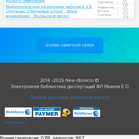
русского символизма
Сергеевна
2008
Мифопоэтическая организация трилогии А. и Б.
Надежкина,
Стругацких "Обитаемый остров", "Жук в
Татьяна
Олеговна
муравейнике", "Волны гасят ветер"
ФОРМА ОБРАТНОЙ СВЯЗИ
2014 -2026 New-disser.ru ©
Электронная библиотека диссертаций ФЛ Иванов Е О
Оплата, доставка, условия возврата
Check passport
Время генерации: 0.118, запросов: 967