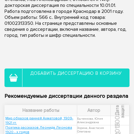
докторская диссертация по специальности 10.01.01.
Работа подготовлена в городе Краснодар в 2001 году.
Объем работы: 566 с.. Внутренний код товара:
01002313350. На странице представлены основные
сведения о диссертации, включая название, автора, год,
город, тип работы и шифр специальности.
ДОБАВИТЬ ДИССЕРТАЦИЮ В КОРЗИНУ
Рекомендуемые диссертации данного раздела
ы
Д
а
т
а
з
а
щ
и
т
Название работы
Автор
2001
Мир образов ранней Ахматовой, 1909-
Быченкова, Юлия
1921 гг.
Александровна
2015
Поэтика рассказов Леонида Леонова
Зорина, Анастасия
1920 - х годов
Олеговна