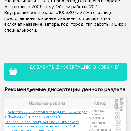
специальности 10.01.01. Работа подготовлена в городе
Астрахань в 2006 году. Объем работы: 207 с..
Внутренний код товара: 01003304227. На странице
представлены основные сведения о диссертации,
включая название, автора, год, город, тип работы и шифр
специальности.
ДОБАВИТЬ ДИССЕРТАЦИЮ В КОРЗИНУ
Рекомендуемые диссертации данного раздела
ы
Д
а
т
а
з
а
щ
и
т
Название работы
Автор
1984
Рыгалова,
Достоевский и Толстой в середине 1870-х годов
Любовь
("Подросток" и "Анна Каренина")
Сергеевна
2008
Жанровые разновидности романтического
Тихомирова,
перевода : на материале переводов И.И.
Юлия
Александровна
Козлова из английских поэтов