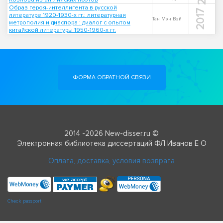
Образ героя-интеллигента в русской
2017
литературе 1920-1930-х гг.: литературная
Тан Мэн Вэй
метрополия и диаспора : диалог с опытом
китайской литературы 1950-1960-х гг.
ФОРМА ОБРАТНОЙ СВЯЗИ
2014 -2026 New-disser.ru ©
Электронная библиотека диссертаций ФЛ Иванов Е О
Оплата, доставка, условия возврата
Check passport