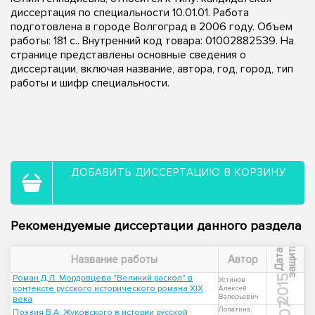
диссертация по специальности 10.01.01. Работа
подготовлена в городе Волгоград в 2006 году. Объем
работы: 181 с.. Внутренний код товара: 01002882539. На
странице представлены основные сведения о
диссертации, включая название, автора, год, город, тип
работы и шифр специальности.
ДОБАВИТЬ ДИССЕРТАЦИЮ В КОРЗИНУ
Рекомендуемые диссертации данного раздела
ы
Д
а
т
а
з
а
щ
и
т
Название работы
Автор
Роман Д.Л. Мордовцева "Великий раскол" в
2015
Устинов
контексте русского исторического романа XIX
Алексей
Валерьевич
века
Лопатина,
Поэзия В.А. Жуковского в истории русской