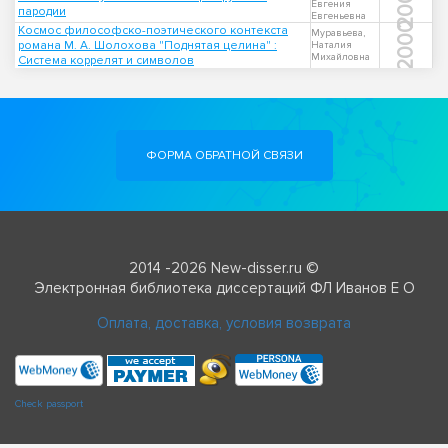
2007
Евгения
пародии
Евгеньевна
2000
Космос философско-поэтического контекста
Муравьева,
романа М. А. Шолохова "Поднятая целина" :
Наталия
Михайловна
Система коррелят и символов
ФОРМА ОБРАТНОЙ СВЯЗИ
2014 -2026 New-disser.ru ©
Электронная библиотека диссертаций ФЛ Иванов Е О
Оплата, доставка, условия возврата
Check passport