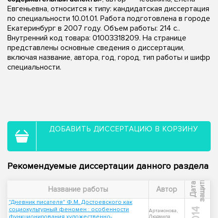
Евгеньевна, относится к типу: кандидатская диссертация
по специальности 10.01.01. Работа подготовлена в городе
Екатеринбург в 2007 году. Объем работы: 214 с..
Внутренний код товара: 01003318209. На странице
представлены основные сведения о диссертации,
включая название, автора, год, город, тип работы и шифр
специальности.
ДОБАВИТЬ ДИССЕРТАЦИЮ В КОРЗИНУ
Рекомендуемые диссертации данного раздела
ы
Д
а
т
а
з
а
щ
и
т
Название работы
Автор
"Дневник писателя" Ф.М. Достоевского как
социокультурный феномен : особенности
2014
Артамонова,
функционирования художественно-
Людмила