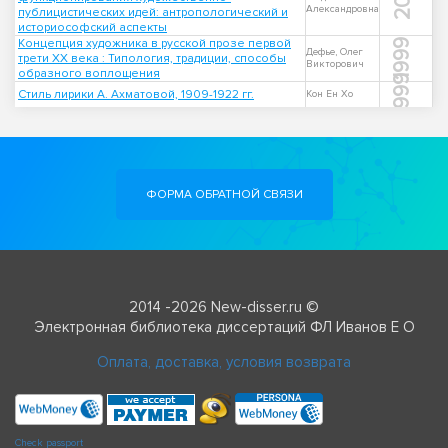
Александровна
публицистических идей: антропологический и
историософский аспекты
Концепция художника в русской прозе первой
1999
Дефье, Олег
трети XX века : Типология, традиции, способы
Викторович
образного воплощения
1999
Стиль лирики А. Ахматовой, 1909-1922 гг.
Кон Ен Хо
ФОРМА ОБРАТНОЙ СВЯЗИ
2014 -2026 New-disser.ru ©
Электронная библиотека диссертаций ФЛ Иванов Е О
Оплата, доставка, условия возврата
Check passport