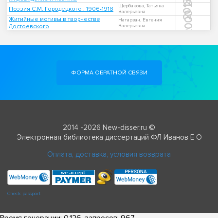
2013
Щербакова, Татьяна
Поэзия С.М. Городецкого : 1906-1918
Валерьевна
2000
Житийные мотивы в творчестве
Натарзан, Евгения
Достоевского
Валерьевна
ФОРМА ОБРАТНОЙ СВЯЗИ
2014 -2026 New-disser.ru ©
Электронная библиотека диссертаций ФЛ Иванов Е О
Оплата, доставка, условия возврата
Check passport