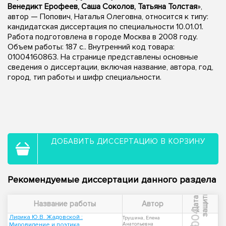
Венедикт Ерофеев, Саша Соколов, Татьяна Толстая
»,
автор — Попович, Наталья Олеговна, относится к типу:
кандидатская диссертация по специальности 10.01.01.
Работа подготовлена в городе Москва в 2008 году.
Объем работы: 187 с.. Внутренний код товара:
01004160863. На странице представлены основные
сведения о диссертации, включая название, автора, год,
город, тип работы и шифр специальности.
ДОБАВИТЬ ДИССЕРТАЦИЮ В КОРЗИНУ
Рекомендуемые диссертации данного раздела
ы
Д
а
т
а
з
а
щ
и
т
Название работы
Автор
2004
Лирика Ю.В. Жадовской :
Трушина, Елена
Мировидение и поэтика
Анатольевна