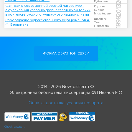
творчестве В. Максимова
Рубеновна
Фэнтези в современной русской литературе :
2013
Королев,
актуализация условно-древнеславянской топики
Кирилл
Михайлович
в контексте русского культурного национализма
1999
Щалпегин,
Своеобразие художественного мира романов А.
Олег
Ф. Вельтмана
Николаевич
ФОРМА ОБРАТНОЙ СВЯЗИ
2014 -2026 New-disser.ru ©
Электронная библиотека диссертаций ФЛ Иванов Е О
Оплата, доставка, условия возврата
Check passport