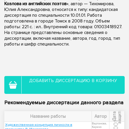
Козлова из английских поэтов
», автор — Тихомирова,
Юлия Александровна, относится к типу: кандидатская
диссертация по специальности 10.01.01. Работа
подготовлена в городе Томск в 2008 году. Объем
работы: 221 с. : ил.. Внутренний код товара: 01003418927.
На странице представлены основные сведения о
диссертации, включая название, автора, год, город, тип
работы и шифр специальности.
ДОБАВИТЬ ДИССЕРТАЦИЮ В КОРЗИНУ
Рекомендуемые диссертации данного раздела
ы
Д
а
т
а
з
а
щ
и
т
Название работы
Автор
2001
Вартанова,
Художественная концепция личности в
Каринэ