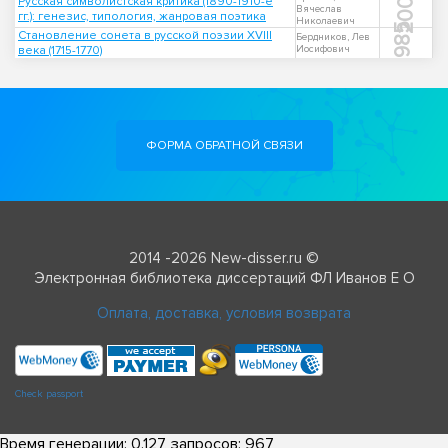
2007
Русская символистская критика (1890-1910-е
Вячеслав
гг.): генезис, типология, жанровая поэтика
Николаевич
1985
Становление сонета в русской поэзии XVIII
Бердников, Лев
века (1715-1770)
Иосифович
ФОРМА ОБРАТНОЙ СВЯЗИ
2014 -2026 New-disser.ru ©
Электронная библиотека диссертаций ФЛ Иванов Е О
Оплата, доставка, условия возврата
Check passport
Время генерации: 0.127, запросов: 967