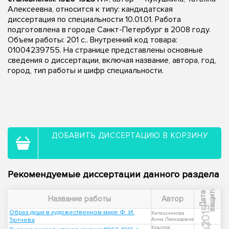
Алексеевна, относится к типу: кандидатская
диссертация по специальности 10.01.01. Работа
подготовлена в городе Санкт-Петербург в 2008 году.
Объем работы: 201 с.. Внутренний код товара:
01004239755. На странице представлены основные
сведения о диссертации, включая название, автора, год,
город, тип работы и шифр специальности.
ДОБАВИТЬ ДИССЕРТАЦИЮ В КОРЗИНУ
Рекомендуемые диссертации данного раздела
ы
Д
а
т
а
з
а
щ
и
т
Название работы
Автор
2015
Образ души в художественном мире Ф. И.
Калашникова
Тютчева
Анна Леонидовна
Крылов,