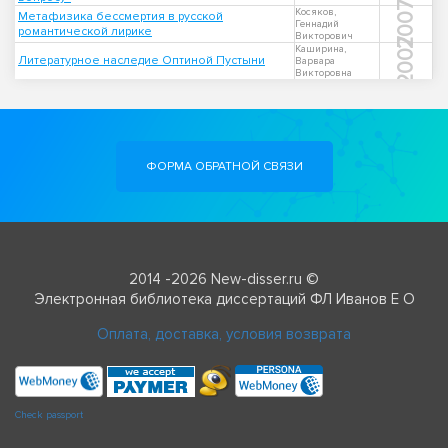
2007
Косяков,
Метафизика бессмертия в русской
Геннадий
романтической лирике
Викторович
2007
Каширина,
Литературное наследие Оптиной Пустыни
Варвара
Викторовна
ФОРМА ОБРАТНОЙ СВЯЗИ
2014 -2026 New-disser.ru ©
Электронная библиотека диссертаций ФЛ Иванов Е О
Оплата, доставка, условия возврата
Check passport