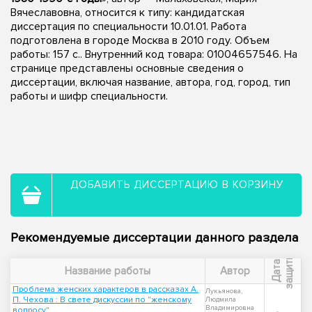
Вячеславовна, относится к типу: кандидатская
диссертация по специальности 10.01.01. Работа
подготовлена в городе Москва в 2010 году. Объем
работы: 157 с.. Внутренний код товара: 01004657546. На
странице представлены основные сведения о
диссертации, включая название, автора, год, город, тип
работы и шифр специальности.
ДОБАВИТЬ ДИССЕРТАЦИЮ В КОРЗИНУ
Рекомендуемые диссертации данного раздела
ы
Д
а
т
а
з
а
щ
и
т
Название работы
Автор
Проблема женских характеров в рассказах А.
Лукьянова,
П. Чехова : В свете дискуссии по "женскому
Людмила
Владимировна
вопросу"