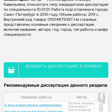
Камильевна, относится к типу: кандидатская диссертация
по специальности 10.01.01. Работа подготовлена в городе
Санкт-Петербург в 2010 году. Объем работы: 209 с..
Внутренний код товара: 01004879397. На странице
представлены основные сведения о диссертации,
включая название, автора, год, город, тип работы и шифр
специальности.
ДОБАВИТЬ ДИССЕРТАЦИЮ В КОРЗИНУ
Рекомендуемые диссертации данного раздела
ы
Д
а
т
а
з
а
щ
и
т
Название работы
Автор
2006
Пискарев, Владимир
А. Блок и европейское средневековье
Александрович
2009
Чернин, Владимир
Русская рецепция Альфреда Теннисона