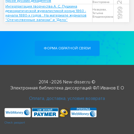
прозе русских декадентов
Викторовна
Интерпретация творчества А. С. Пушкина
1999
Назарова,
демократической журналистикой конца 1860 -
Татьяна
начала 1880-х годов : На материале журналов
Владимировна
"Отечественные записки" и "Дело"
ФОРМА ОБРАТНОЙ СВЯЗИ
2014 -2026 New-disser.ru ©
Электронная библиотека диссертаций ФЛ Иванов Е О
Оплата, доставка, условия возврата
Check passport