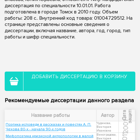
диссертация по специальности 10.01.01. Работа
подготовлена в городе Томск в 2010 году. Объем
работы: 208 с.. Внутренний код товара: 01004729512. На
странице представлены основные сведения о
диссертации, включая название, автора, год, город, тип
работы и шифр специальности.
ДОБАВИТЬ ДИССЕРТАЦИЮ В КОРЗИНУ
Рекомендуемые диссертации данного раздела
ы
Д
а
т
а
з
а
щ
и
т
Название работы
Автор
2001
Чудинова,
Поэтика исповеди в рассказах и повестях А. П.
Виктория
Чехова 80-х - начала 90-х годов
Ивановна
2011
Виноградова,
Мифопоэтика кризисной антропологии в малой
Виктория