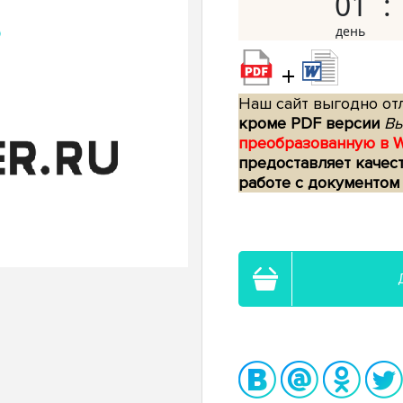
01
+
Наш сайт выгодно отл
кроме PDF версии
Вы
преобразованную в 
предоставляет качес
работе с документом