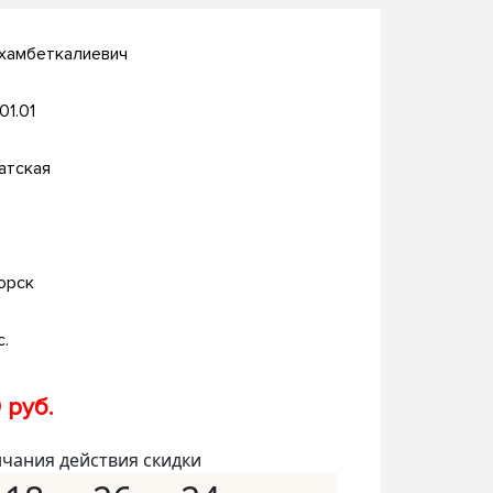
ухамбеткалиевич
.01.01
атская
орск
с.
 руб.
нчания действия скидки