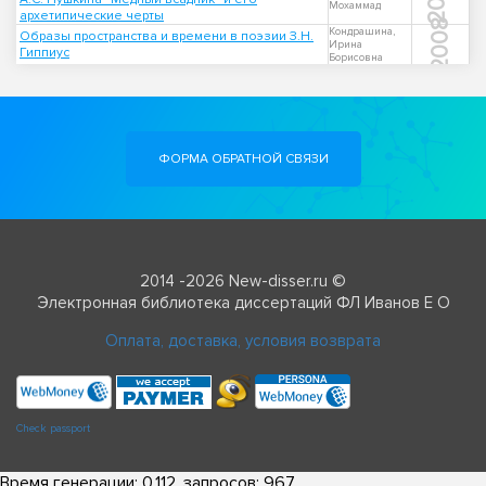
Мохаммад
архетипические черты
2008
Кондрашина,
Образы пространства и времени в поэзии З.Н.
Ирина
Гиппиус
Борисовна
ФОРМА ОБРАТНОЙ СВЯЗИ
2014 -2026 New-disser.ru ©
Электронная библиотека диссертаций ФЛ Иванов Е О
Оплата, доставка, условия возврата
Check passport
Время генерации: 0.112, запросов: 967