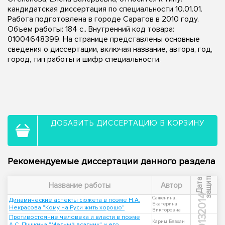
кандидатская диссертация по специальности 10.01.01.
Работа подготовлена в городе Саратов в 2010 году.
Объем работы: 184 с.. Внутренний код товара:
01004648399. На странице представлены основные
сведения о диссертации, включая название, автора, год,
город, тип работы и шифр специальности.
ДОБАВИТЬ ДИССЕРТАЦИЮ В КОРЗИНУ
Рекомендуемые диссертации данного раздела
ы
Д
а
т
а
з
а
щ
и
т
Название работы
Автор
2014
Саженина,
Динамические аспекты сюжета в поэме Н.А.
Екатерина
Некрасова "Кому на Руси жить хорошо"
Викторовна
Противостояние человека и власти в поэме
2013
Карим Безхан
А.С. Пушкина "Медный всадник" и его