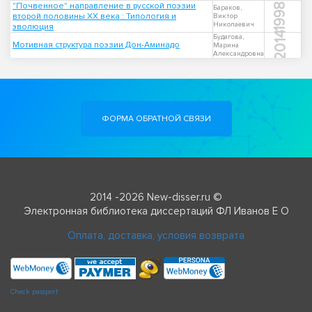
"Почвенное" направление в русской поэзии
1998
Бараков,
второй половины XX века : Типология и
Виктор
Николаевич
эволюция
2014
Будагова,
Мотивная структура поэзии Дон-Аминадо
Марина
Александровна
ФОРМА ОБРАТНОЙ СВЯЗИ
2014 -2026 New-disser.ru ©
Электронная библиотека диссертаций ФЛ Иванов Е О
Оплата, доставка, условия возврата
Check passport