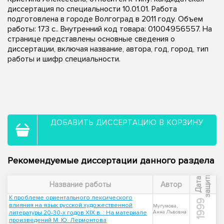
диссертация по специальности 10.01.01. Работа
подготовлена в городе Волгоград в 2011 году. Объем
работы: 173 с.. Внутренний код товара: 01004956557. На
странице представлены основные сведения о
диссертации, включая название, автора, год, город, тип
работы и шифр специальности.
ДОБАВИТЬ ДИССЕРТАЦИЮ В КОРЗИНУ
Рекомендуемые диссертации данного раздела
ы
Д
а
т
а
з
а
щ
и
т
Название работы
Автор
К проблеме ориентального лексического
1999
влияния на язык русской художественной
Мугумова,
литературы 20-30-х годов XIX в. : На материале
Анна Львовна
произведений М. Ю. Лермонтова