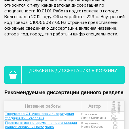
относится к типу: кандидатская диссертация по
специальности 10.01.01. Работа подготовлена в городе
Волгоград в 2012 году. Объем работы: 229 с.. Внутренний
код товара: 01005509773. На странице представлены
основные сведения о диссертации, включая название,
автора, год, город, тип работы и шифр специальности.
ДОБАВИТЬ ДИССЕРТАЦИЮ В КОРЗИНУ
Рекомендуемые диссертации данного раздела
ы
Д
а
т
а
з
а
щ
и
т
Название работы
Автор
2011
Творчество С.Т. Аксакова и литературная
Ишкиняева,
традиция XVIII столетия
Лилия Камилевна
2004
Пространственно-временная организация
Кондратьева,
ранней лирики Б. Пастернака
Ирина Юрьевна