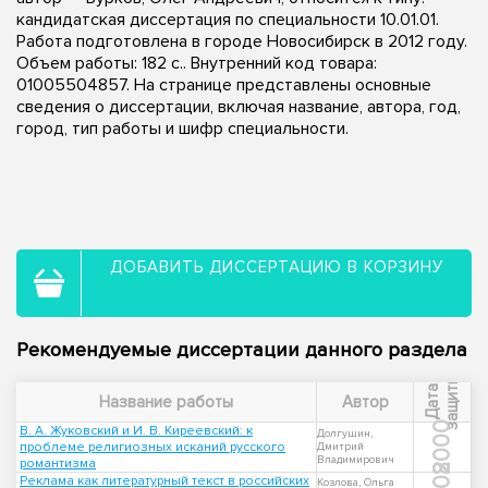
кандидатская диссертация по специальности 10.01.01.
Работа подготовлена в городе Новосибирск в 2012 году.
Объем работы: 182 с.. Внутренний код товара:
01005504857. На странице представлены основные
сведения о диссертации, включая название, автора, год,
город, тип работы и шифр специальности.
ДОБАВИТЬ ДИССЕРТАЦИЮ В КОРЗИНУ
Рекомендуемые диссертации данного раздела
ы
Д
а
т
а
з
а
щ
и
т
Название работы
Автор
2000
В. А. Жуковский и И. В. Киреевский: к
Долгушин,
проблеме религиозных исканий русского
Дмитрий
Владимирович
романтизма
Реклама как литературный текст в российских
Козлова, Ольга