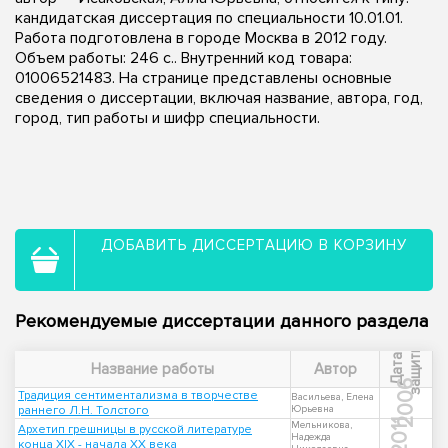
кандидатская диссертация по специальности 10.01.01.
Работа подготовлена в городе Москва в 2012 году.
Объем работы: 246 с.. Внутренний код товара:
01006521483. На странице представлены основные
сведения о диссертации, включая название, автора, год,
город, тип работы и шифр специальности.
ДОБАВИТЬ ДИССЕРТАЦИЮ В КОРЗИНУ
Рекомендуемые диссертации данного раздела
ы
Д
а
т
а
з
а
щ
и
т
Название работы
Автор
2006
Традиция сентиментализма в творчестве
Васильева, Елена
раннего Л.Н. Толстого
Юрьевна
2011
Мельникова,
Архетип грешницы в русской литературе
Надежда
конца XIX - начала XX века