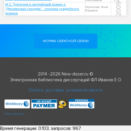
Николаевна
2009
И.С. Тургенев и английский роман о
Саркисова, Анна
"Дворянских гнездах" : поэтика усадебного
Юрьевна
романа
ФОРМА ОБРАТНОЙ СВЯЗИ
2014 -2026 New-disser.ru ©
Электронная библиотека диссертаций ФЛ Иванов Е О
Оплата, доставка, условия возврата
Check passport
Время генерации: 0.103, запросов: 967