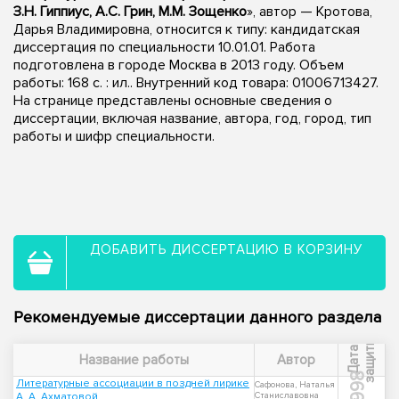
З.Н. Гиппиус, А.С. Грин, М.М. Зощенко
», автор — Кротова,
Дарья Владимировна, относится к типу: кандидатская
диссертация по специальности 10.01.01. Работа
подготовлена в городе Москва в 2013 году. Объем
работы: 168 с. : ил.. Внутренний код товара: 01006713427.
На странице представлены основные сведения о
диссертации, включая название, автора, год, город, тип
работы и шифр специальности.
ДОБАВИТЬ ДИССЕРТАЦИЮ В КОРЗИНУ
Рекомендуемые диссертации данного раздела
ы
Д
а
т
а
з
а
щ
и
т
Название работы
Автор
1998
Литературные ассоциации в поздней лирике
Сафонова, Наталья
А. А. Ахматовой
Станиславовна