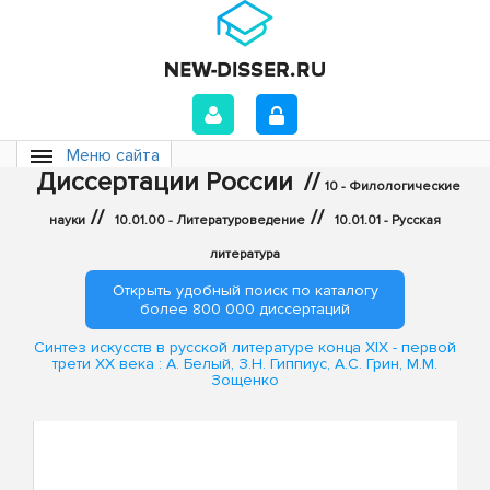
Меню сайта
Диссертации России
//
10 - Филологические
//
//
науки
10.01.00 - Литературоведение
10.01.01 - Русская
литература
Открыть удобный поиск по каталогу
более 800 000 диссертаций
Синтез искусств в русской литературе конца XIX - первой
трети XX века : А. Белый, З.Н. Гиппиус, А.С. Грин, М.М.
Зощенко