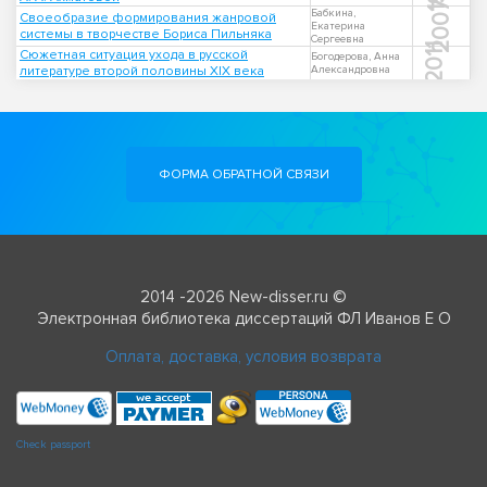
2007
Бабкина,
Своеобразие формирования жанровой
Екатерина
системы в творчестве Бориса Пильняка
Сергеевна
2011
Сюжетная ситуация ухода в русской
Богодерова, Анна
литературе второй половины XIX века
Александровна
ФОРМА ОБРАТНОЙ СВЯЗИ
2014 -2026 New-disser.ru ©
Электронная библиотека диссертаций ФЛ Иванов Е О
Оплата, доставка, условия возврата
Check passport