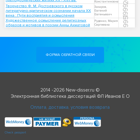
преподобнических житиях XV - XVII вв.
Константиновна
Творчество Ф. М. Достоевского в русском
1999
Захаров,
литературно-критическом сознании начала ХХ
Евгений
Евгеньевич
века : Пути восприятия и осмысления
1995
Художественное осмысление религиозных
Руденко, Мария
образов и мотивов в поэзии Анны Ахматовой
Сергеевна
ФОРМА ОБРАТНОЙ СВЯЗИ
2014 -2026 New-disser.ru ©
Электронная библиотека диссертаций ФЛ Иванов Е О
Оплата, доставка, условия возврата
Check passport