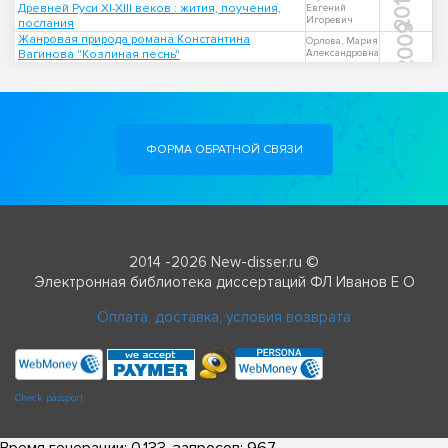
2014
Древней Руси XI-XIII веков : жития, поучения,
Евгений
Игоревич
послания
2009
Жанровая природа романа Константина
Орлова, Мария
Вагинова "Козлиная песнь"
Александровна
ФОРМА ОБРАТНОЙ СВЯЗИ
2014 -2026 New-disser.ru ©
Электронная библиотека диссертаций ФЛ Иванов Е О
Оплата, доставка, условия возврата
Check passport