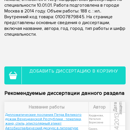
специальности 10.01.01. Работа подготовлена в городе
Москва в 2014 году. Объем работы: 188 с. : ил..
Внутренний код товара: 01007879845. На странице
представлены основные сведения о диссертации,
включая название, автора, год, город, тип работы и шифр
специальности.
ДОБАВИТЬ ДИССЕРТАЦИЮ В КОРЗИНУ
Рекомендуемые диссертации данного раздела
ы
Д
а
т
а
з
а
щ
и
т
Название работы
Автор
Дипломатические послания Петра Великого
2013
Карданова,
дожам Венецианской Республики : тематика,
Наталия
Борисовна
жанр, стиль, эпистолярный этикет
Автобиографический дискурс в литературе
Сарин,