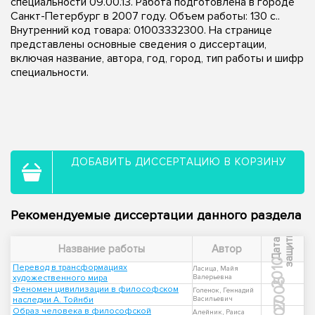
специальности 09.00.13. Работа подготовлена в городе
Санкт-Петербург в 2007 году. Объем работы: 130 с..
Внутренний код товара: 01003332300. На странице
представлены основные сведения о диссертации,
включая название, автора, год, город, тип работы и шифр
специальности.
ДОБАВИТЬ ДИССЕРТАЦИЮ В КОРЗИНУ
Рекомендуемые диссертации данного раздела
ы
Д
а
т
а
з
а
щ
и
т
Название работы
Автор
2010
Перевод в трансформациях
Ласица, Майя
художественного мира
Валерьевна
2005
Феномен цивилизации в философском
Голенок, Геннадий
наследии А. Тойнби
Васильевич
Образ человека в философской
Алейник, Раиса