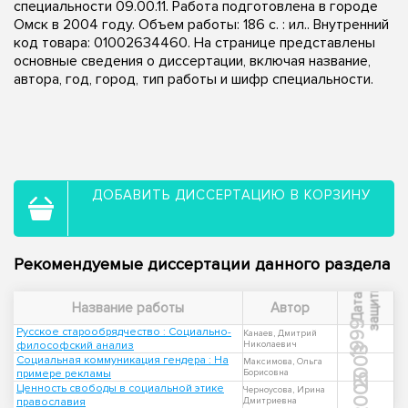
специальности 09.00.11. Работа подготовлена в городе
Омск в 2004 году. Объем работы: 186 с. : ил.. Внутренний
код товара: 01002634460. На странице представлены
основные сведения о диссертации, включая название,
автора, год, город, тип работы и шифр специальности.
ДОБАВИТЬ ДИССЕРТАЦИЮ В КОРЗИНУ
Рекомендуемые диссертации данного раздела
ы
Д
а
т
а
з
а
щ
и
т
Название работы
Автор
1999
Русское старообрядчество : Социально-
Канаев, Дмитрий
философский анализ
Николаевич
2003
Социальная коммуникация гендера : На
Максимова, Ольга
примере рекламы
Борисовна
2005
Ценность свободы в социальной этике
Черноусова, Ирина
православия
Дмитриевна