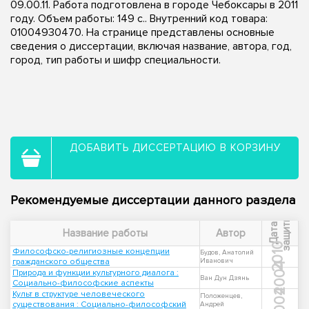
09.00.11. Работа подготовлена в городе Чебоксары в 2011
году. Объем работы: 149 с.. Внутренний код товара:
01004930470. На странице представлены основные
сведения о диссертации, включая название, автора, год,
город, тип работы и шифр специальности.
ДОБАВИТЬ ДИССЕРТАЦИЮ В КОРЗИНУ
Рекомендуемые диссертации данного раздела
ы
Д
а
т
а
з
а
щ
и
т
Название работы
Автор
2010
Философско-религиозные концепции
Будов, Анатолий
гражданского общества
Иванович
2004
Природа и функции культурного диалога :
Ван Дун Дзянь
Социально-философские аспекты
2004
Культ в структуре человеческого
Положенцев,
существования : Социально-философский
Андрей