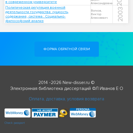
в современном университете
Александровна
Политическая регуляция военной
2003
Волков,
деятельности государства: сущность,
Виктор
содержание, система : Социально-
Алексеевич
философский анализ
ФОРМА ОБРАТНОЙ СВЯЗИ
2014 -2026 New-disser.ru ©
Электронная библиотека диссертаций ФЛ Иванов Е О
Оплата, доставка, условия возврата
Check passport