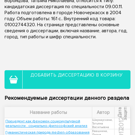
Воронцова, Татьяна Николаевна, относится к типу:
кандидатская диссертация по специальности 09.00.11.
Работа подготовлена в городе Новочеркасск в 2004
году. Объем работы: 161 с.. Внутренний код товара:
01002744320. На странице представлены основные
сведения о диссертации, включая название, автора, год,
город, тип работы и шифр специальности.
ДОБАВИТЬ ДИССЕРТАЦИЮ В КОРЗИНУ
Рекомендуемые диссертации данного раздела
ы
Д
а
т
а
з
а
щ
и
т
Название работы
Автор
2012
Шарнаускене,
Прецедент как феномен социокультурной
Татьяна
реальности : социально-философский анализ
Васильевна
2017
Квашнина,
Гуманистическая природа medien-образования
Дарья