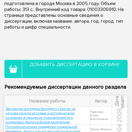
подготовлена в городе Москва в 2005 году. Объем
работы: 313 с.. Внутренний код товара: 01003306910. На
странице представлены основные сведения о
диссертации, включая название, автора, год, город, тип
работы и шифр специальности.
ДОБАВИТЬ ДИССЕРТАЦИЮ В КОРЗИНУ
Рекомендуемые диссертации данного раздела
ы
Д
а
т
а
з
а
щ
и
т
Название работы
Автор
Эволюция взглядов Бенедетто Кроче на
2006
Родичева,
человеческую историю и историческое
Елена
познание в процессе становления его
Анатольевна
социально-философской концепции
2004
Постклассическая парадигма социальной
Орлов, Михаил
динамики: философско-методологические