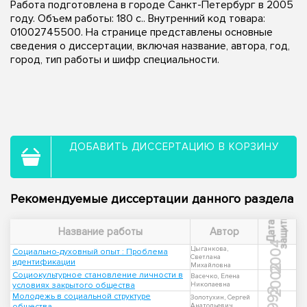
Работа подготовлена в городе Санкт-Петербург в 2005
году. Объем работы: 180 с.. Внутренний код товара:
01002745500. На странице представлены основные
сведения о диссертации, включая название, автора, год,
город, тип работы и шифр специальности.
ДОБАВИТЬ ДИССЕРТАЦИЮ В КОРЗИНУ
Рекомендуемые диссертации данного раздела
ы
Д
а
т
а
з
а
щ
и
т
Название работы
Автор
2004
Цыганкова,
Социально-духовный опыт : Проблема
Светлана
идентификации
Михайловна
2002
Социокультурное становление личности в
Васечко, Елена
условиях закрытого общества
Николаевна
1993
Молодежь в социальной структуре
Золотухин, Сергей
общества
Анатольевич