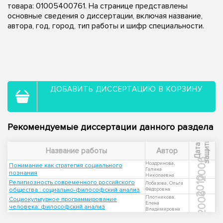
товара: 01005400761. На странице представлены
основные сведения о диссертации, включая название,
автора, год, город, тип работы и шифр специальности.
ДОБАВИТЬ ДИССЕРТАЦИЮ В КОРЗИНУ
Рекомендуемые диссертации данного раздела
ы
Д
а
т
а
з
а
щ
и
т
Название работы
Автор
2006
Ноздринова,
Понимание как стратегия социального
Галина
познания
Николаевна
2010
Религиозность современного российского
Лобазова, Ольга
общества : социально-философский анализ
Фёдоровна
2006
Плотникова,
Социокультурное программирование
Елена
человека: философский анализ
Владимировна