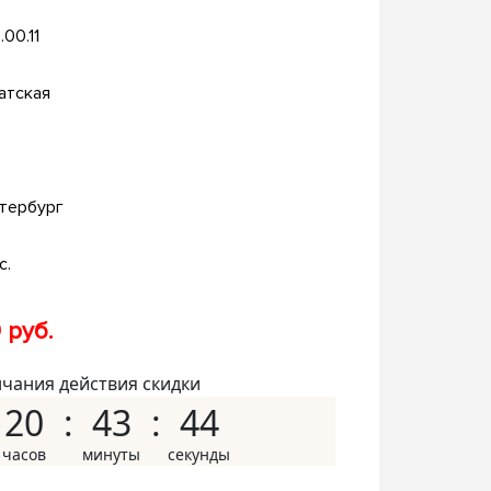
.00.11
атская
тербург
с.
 руб.
нчания действия скидки
20
43
43