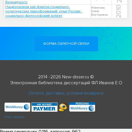
Вернадского
Национализм как фактор социально-
2010
Извекова,
политических трансформаций: опыт России :
Елена
Викторовна
социально-философский аспект
ФОРМА ОБРАТНОЙ СВЯЗИ
2014 -2026 New-disser.ru ©
Электронная библиотека диссертаций ФЛ Иванов Е О
Оплата, доставка, условия возврата
Check passport
Время генерации: 0.116, запросов: 962