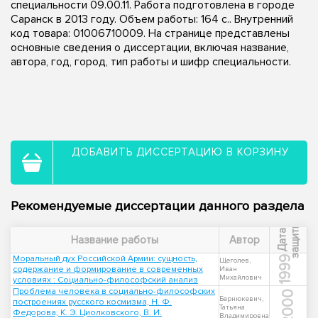
специальности 09.00.11. Работа подготовлена в городе
Саранск в 2013 году. Объем работы: 164 с.. Внутренний
код товара: 01006710009. На странице представлены
основные сведения о диссертации, включая название,
автора, год, город, тип работы и шифр специальности.
ДОБАВИТЬ ДИССЕРТАЦИЮ В КОРЗИНУ
Рекомендуемые диссертации данного раздела
ы
Д
а
т
а
з
а
щ
и
т
Название работы
Автор
Моральный дух Российской Армии: сущность,
1999
Щеголев,
содержание и формирование в современных
Иван
Михайлович
условиях : Социально-философский анализ
Проблема человека в социально-философских
2000
Бернюкевич,
построениях русского космизма, Н. Ф.
Татьяна
Федорова, К. Э. Циолковского, В. И.
Владимировна