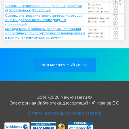
1985
Киселева,
Совершенствование планирования развития
Валентина
строительных организаций
Александровна
Совершенствование экономических методов
1984
Адамия, Арчил
оценки деятельности субподрядных
Вахтангович
организаций
Методические вопросы совершенствования
1985
Холкин,
оперативно-производственного планирования
Александр
Михайлович
в крупнопанельном домостроении
ФОРМА ОБРАТНОЙ СВЯЗИ
2014 -2026 New-disser.ru ©
Электронная библиотека диссертаций ФЛ Иванов Е О
Оплата, доставка, условия возврата