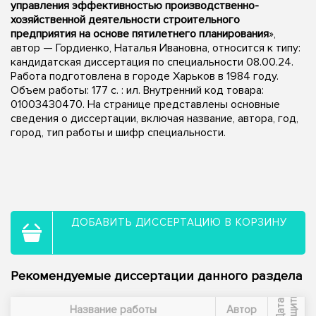
управления эффективностью производственно-
хозяйственной деятельности строительного
предприятия на основе пятилетнего планирования
»,
автор — Гордиенко, Наталья Ивановна, относится к типу:
кандидатская диссертация по специальности 08.00.24.
Работа подготовлена в городе Харьков в 1984 году.
Объем работы: 177 c. : ил. Внутренний код товара:
01003430470. На странице представлены основные
сведения о диссертации, включая название, автора, год,
город, тип работы и шифр специальности.
ДОБАВИТЬ ДИССЕРТАЦИЮ В КОРЗИНУ
Рекомендуемые диссертации данного раздела
ы
Д
а
т
а
з
а
щ
и
т
Название работы
Автор