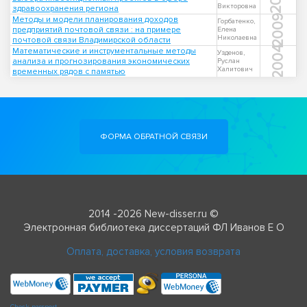
Викторовна
здравоохранения региона
2009
Методы и модели планирования доходов
Горбатенко,
предприятий почтовой связи : на примере
Елена
Николаевна
почтовой связи Владимирской области
2004
Математические и инструментальные методы
Узденов,
анализа и прогнозирования экономических
Руслан
Халитович
временных рядов с памятью
ФОРМА ОБРАТНОЙ СВЯЗИ
2014 -2026 New-disser.ru ©
Электронная библиотека диссертаций ФЛ Иванов Е О
Оплата, доставка, условия возврата