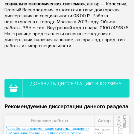
социально-экономических системах
», автор — Колесник,
Георгий Всеволодович, относится к типу: докторская
диссертация по специальности 08.00.13. Работа
подготовлена в городе Москва в 2013 году. Объем
работы: 365 с. : ил.. Внутренний код товара: 01007491876.
На странице представлены основные сведения о
диссертации, включая название, автора, год, город, тип
работы и шифр специальности.
ДОБАВИТЬ ДИССЕРТАЦИЮ В КОРЗИНУ
Рекомендуемые диссертации данного раздела
ы
Д
а
т
а
з
а
щ
и
т
Название работы
Автор
Разработка инструментария системы поддержки
2017
Нестерова,
выбора инвестиционных проектов в сфере
Елена