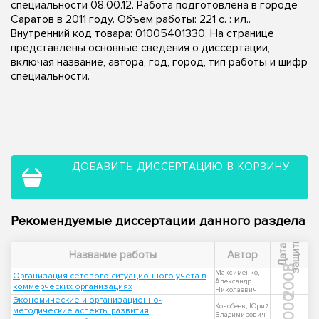
специальности 08.00.12. Работа подготовлена в городе
Саратов в 2011 году. Объем работы: 221 с. : ил..
Внутренний код товара: 01005401330. На странице
представлены основные сведения о диссертации,
включая название, автора, год, город, тип работы и шифр
специальности.
ДОБАВИТЬ ДИССЕРТАЦИЮ В КОРЗИНУ
Рекомендуемые диссертации данного раздела
ы
Д
а
т
а
з
а
щ
и
т
Название работы
Автор
2008
Максименко,
Организация сетевого ситуационного учета в
Александр
коммерческих организациях
Николаевич
2000
Экономические и организационно-
Конобеев, Юрий
методические аспекты развития
Владимирович