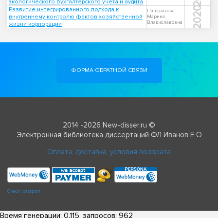
экологического бухгалтерского учета и аудита
2020
Развитие интегрированного подхода к
Панкратова
внутреннему контролю фактов хозяйственной
Марина
Владиславовна
жизни корпорации
ФОРМА ОБРАТНОЙ СВЯЗИ
2014 -2026 New-disser.ru ©
Электронная библиотека диссертаций ФЛ Иванов Е О
Оплата, доставка, условия возврата
Check passport
Время генерации: 0.115, запросов: 962