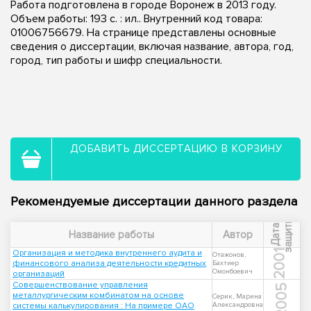
Работа подготовлена в городе Воронеж в 2013 году.
Объем работы: 193 с. : ил.. Внутренний код товара:
01006756679. На странице представлены основные
сведения о диссертации, включая название, автора, год,
город, тип работы и шифр специальности.
ДОБАВИТЬ ДИССЕРТАЦИЮ В КОРЗИНУ
Рекомендуемые диссертации данного раздела
ы
Д
а
т
а
з
а
щ
и
т
Название работы
Автор
Организация и методика внутреннего аудита и
2001
Отажонов,
финансового анализа деятельности кредитных
Бахтиер
Омонбоевич
организаций
Совершенствование управления
2005
металлургическим комбинатом на основе
Серик, Марина
системы калькулирования : На примере ОАО
Александровна