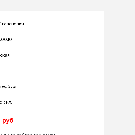
Степанович
.00.10
ская
тербург
. : ил.
 руб.