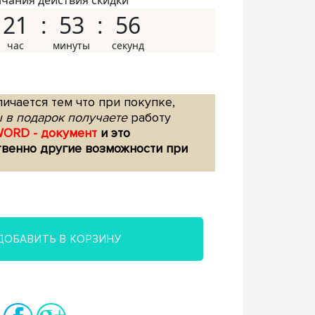
нчания действия скидки
21
53
55
ичается тем что при покупке,
 в подарок получаете
работу
WORD - документ
и это
твенно другие возможности при
ДОБАВИТЬ В КОРЗИНУ