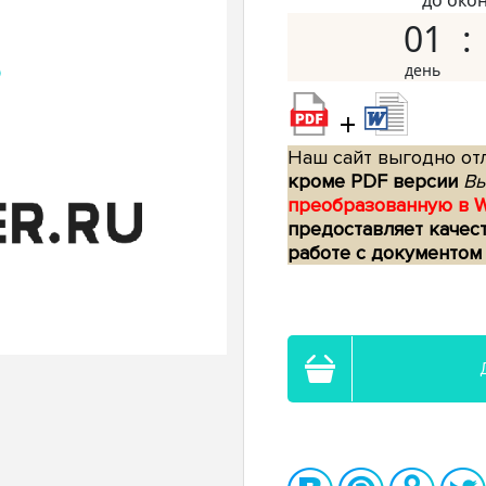
до око
01
+
Наш сайт выгодно отл
кроме PDF версии
Вы
преобразованную в 
предоставляет качес
работе с документом