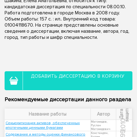
Шакина, Елена Анатольевна, относится к типу:
кандидатская диссертация по специальности 08.00.10.
Работа подготовлена в городе Москва в 2008 году.
Объем работы: 157 с. : ил.. Внутренний код товара:
01004118670. На странице представлены основные
сведения о диссертации, включая название, автора, год,
город, тип работы и шифр специальности.
ДОБАВИТЬ ДИССЕРТАЦИЮ В КОРЗИНУ
Рекомендуемые диссертации данного раздела
ы
Д
а
т
а
з
а
щ
и
т
Название работы
Автор
2010
Магомедов,
Секьюритизация активов, обеспеченных
Руслан
ипотечными ценными бумагами
Магомедович
1999
Констандян,
Содержание и методы оценки финансового
Артем