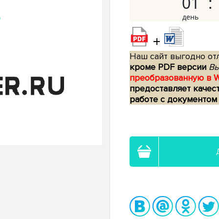
01
+
Наш сайт выгодно отл
кроме PDF версии
Вы
преобразованную в 
предоставляет качес
работе с документом