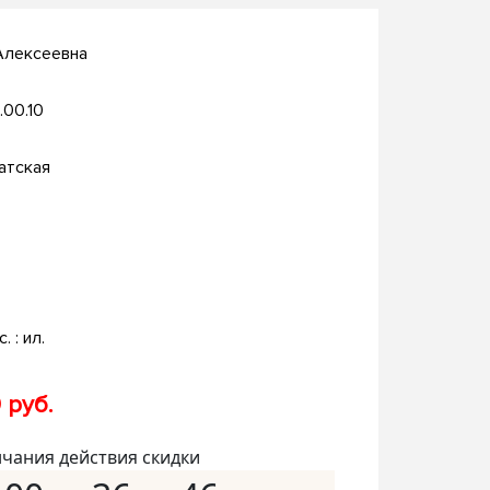
Алексеевна
.00.10
атская
. : ил.
 руб.
нчания действия скидки