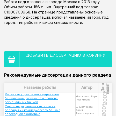
Работа подготовлена в городе Москва в 2013 году.
Объем работы: 186 с. : ил.. Внутренний код товара:
01006763968. На странице представлены основные
сведения о диссертации, включая название, автора, год,
город, тип работы и шифр специальности.
ДОБАВИТЬ ДИССЕРТАЦИЮ В КОРЗИНУ
Рекомендуемые диссертации данного раздела
ы
Д
а
т
а
з
а
щ
и
т
Название работы
Автор
2003
Механизм управления внутренними
Максимова, Вера
банковскими рисками : На примере
Леонидовна
региональных банков
Стратегия управления активными
2001
Шкуратикова,
операциями коммерческого банка в
Юлия
Александровна
переходной экономике