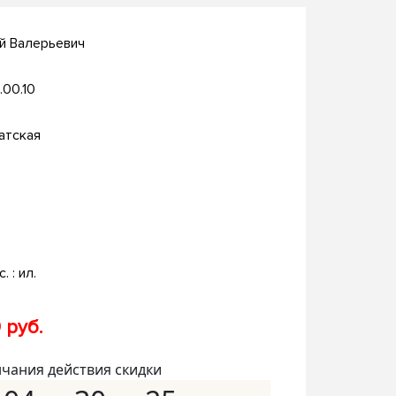
й Валерьевич
.00.10
атская
. : ил.
 руб.
нчания действия скидки