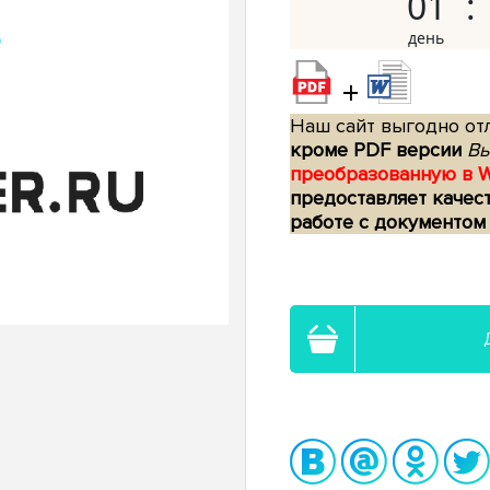
01
+
Наш сайт выгодно отл
кроме PDF версии
Вы
преобразованную в 
предоставляет качес
работе с документом