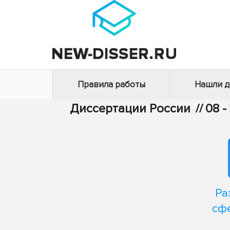
Правила работы
Нашли 
Диссертации России
//
08 
Ра
сф