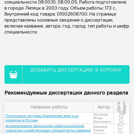
специальности 08.00.10, 08.00.05. Работа подготовлена
в городе Липецк в 2003 году. Объем работы: 173 с..
Внутренний код товара: 01002608700. На странице
представлены основные сведения о диссертации,
включая название, автора, год, город, тип работы и шифр
специальности.
ДОБАВИТЬ ДИССЕРТАЦИЮ В КОРЗИНУ
Рекомендуемые диссертации данного раздела
ы
Д
а
т
а
з
а
щ
и
т
Название работы
Автор
2008
Каштанов,
Платежные системы банковских карт и их
Игорь
развитие в России
Викторович
Формирование финансово-инвестиционной
2017
Кирьянов
стратегии хозяйствующих субъектов (на примере
Елисей