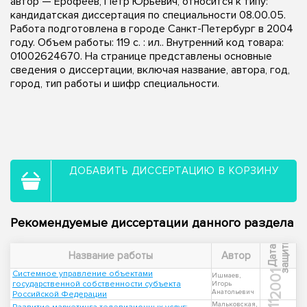
автор — Ерофеев, Петр Юрьевич, относится к типу:
кандидатская диссертация по специальности 08.00.05.
Работа подготовлена в городе Санкт-Петербург в 2004
году. Объем работы: 119 с. : ил.. Внутренний код товара:
01002624670. На странице представлены основные
сведения о диссертации, включая название, автора, год,
город, тип работы и шифр специальности.
ДОБАВИТЬ ДИССЕРТАЦИЮ В КОРЗИНУ
Рекомендуемые диссертации данного раздела
ы
Д
а
т
а
з
а
щ
и
т
Название работы
Автор
Системное управление объектами
2001
Ишмаев,
государственной собственности субъекта
Игорь
Анатольевич
Российской Федерации
Мальковская,