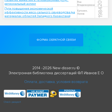
2011
Развитие маркетинга телевизионных услуг:
Яна
региональный аспект
Владимировна
Пути повышения экономической
1984
Ертазин,
эффективности мясо-сального овцеводства (на
Хамза
материалах областей Западного Казахстана)
ФОРМА ОБРАТНОЙ СВЯЗИ
2014 -2026 New-disser.ru ©
Электронная библиотека диссертаций ФЛ Иванов Е О
Оплата, доставка, условия возврата
Check passport