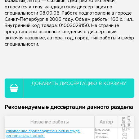
области
», автор — Сизякин, Дмитрий Алексеевич,
относится к типу: кандидатская диссертация по
специальности 08.00.05. Работа подготовлена в городе
Санкт-Петербург в 2006 году. Объем работы: 166 с. : ил..
Внутренний код товара: 01003028150. На странице
представлены основные сведения о диссертации,
включая название, автора, год, город, тип работы и шифр
специальности.
ДОБАВИТЬ ДИССЕРТАЦИЮ В КОРЗИНУ
Рекомендуемые диссертации данного раздела
ы
Д
а
т
а
з
а
щ
и
т
Название работы
Автор
2015
Тимарсуев
Управление производительностью труда:
Магомед
региональный аспект
Вахаевич