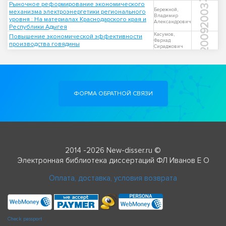
Рыночное реформирование экономического
2003
Бережной,
механизма электроэнергетики регионального
Владимир
уровня : На материалах Краснодарского края и
Александрович
Республики Адыгея
2009
Касумов,
Повышение экономической эффективности
Фархад
производства говядины
Сираджович
ФОРМА ОБРАТНОЙ СВЯЗИ
2014 -2026 New-disser.ru ©
Электронная библиотека диссертаций ФЛ Иванов Е О
Оплата, доставка, условия возврата
Check passport