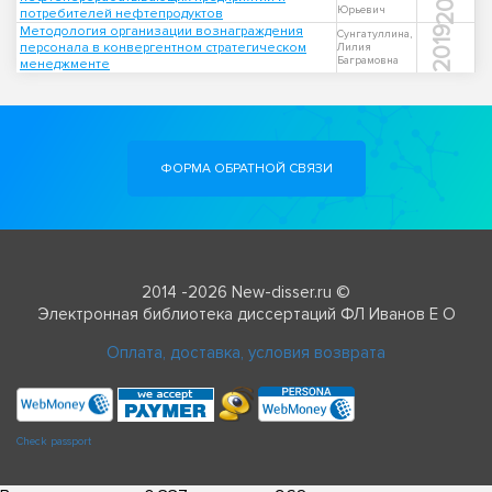
Юрьевич
потребителей нефтепродуктов
Методология организации вознаграждения
2019
Сунгатуллина,
персонала в конвергентном стратегическом
Лилия
Баграмовна
менеджменте
ФОРМА ОБРАТНОЙ СВЯЗИ
2014 -2026 New-disser.ru ©
Электронная библиотека диссертаций ФЛ Иванов Е О
Оплата, доставка, условия возврата
Check passport