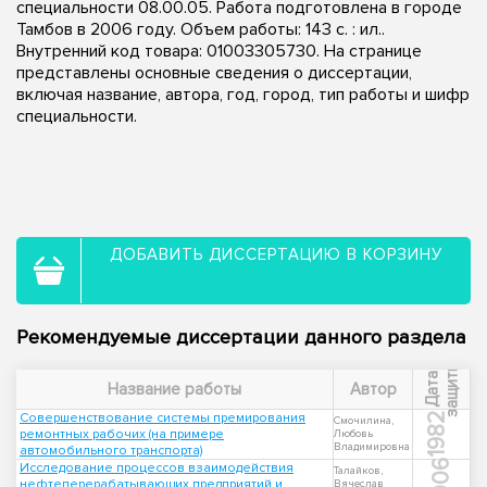
специальности 08.00.05. Работа подготовлена в городе
Тамбов в 2006 году. Объем работы: 143 с. : ил..
Внутренний код товара: 01003305730. На странице
представлены основные сведения о диссертации,
включая название, автора, год, город, тип работы и шифр
специальности.
ДОБАВИТЬ ДИССЕРТАЦИЮ В КОРЗИНУ
Рекомендуемые диссертации данного раздела
ы
Д
а
т
а
з
а
щ
и
т
Название работы
Автор
Совершенствование системы премирования
1982
Смочилина,
ремонтных рабочих (на примере
Любовь
Владимировна
автомобильного транспорта)
2006
Исследование процессов взаимодействия
Талайков,
нефтеперерабатывающих предприятий и
Вячеслав