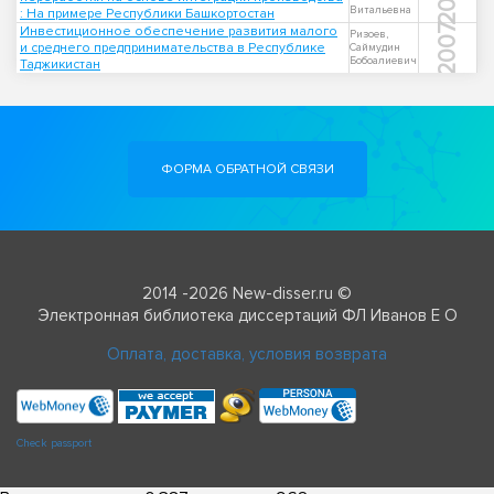
Витальевна
: На примере Республики Башкортостан
2007
Инвестиционное обеспечение развития малого
Ризоев,
и среднего предпринимательства в Республике
Саймудин
Бобоалиевич
Таджикистан
ФОРМА ОБРАТНОЙ СВЯЗИ
2014 -2026 New-disser.ru ©
Электронная библиотека диссертаций ФЛ Иванов Е О
Оплата, доставка, условия возврата
Check passport