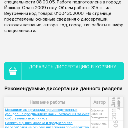
специальности 08.00.05. Работа подготовлена в городе
Йошкар-Ола в 2009 году. Объем работы: 315 с. : ил..
Внутренний код товара: 01004302000. На странице
представлены основные сведения о диссертации,
включая название, автора, год, город, тип работы и шифр
специальности.
ДОБАВИТЬ ДИССЕРТАЦИЮ В КОРЗИНУ
Рекомендуемые диссертации данного раздела
ы
Д
а
т
а
з
а
щ
и
т
Название работы
Автор
Механизм амортизации производственных
2011
Сафронов,
фондов на предприятиях машиностроения за счет
Евгений
Геннадьевич
собственных источников
2006
Развитие рынка молока и продуктов его
Караськина,
переработки на основе интеграции производства
Елена