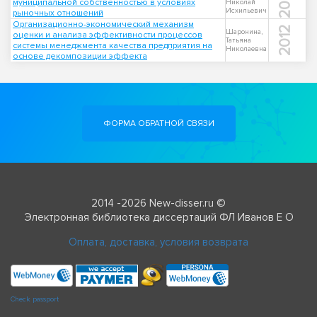
2001
муниципальной собственностью в условиях
Николай
Исхильевич
рыночных отношений
Организационно-экономический механизм
2012
Шаронина,
оценки и анализа эффективности процессов
Татьяна
системы менеджмента качества предприятия на
Николаевна
основе декомпозиции эффекта
ФОРМА ОБРАТНОЙ СВЯЗИ
2014 -2026 New-disser.ru ©
Электронная библиотека диссертаций ФЛ Иванов Е О
Оплата, доставка, условия возврата
Check passport