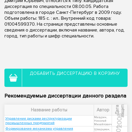
Дмитрий Юрьевич, относится к типу: кандидатская
диссертация по специальности 08.00.05. Работа
подготовлена в городе Санкт-Петербург в 2009 году.
Объем работы: 185 с. : ил.. Внутренний код товара:
01004599370. На странице представлены основные
сведения о диссертации, включая название, автора, год,
город, тип работы и шифр специальности.
ДОБАВИТЬ ДИССЕРТАЦИЮ В КОРЗИНУ
Рекомендуемые диссертации данного раздела
ы
Д
а
т
а
з
а
щ
и
т
Название работы
Автор
2006
Мазурин,
Управление рисками реструктуризации
Николай
промышленных предприятий
Михайлович
Формирование механизма управления
Шварцман,