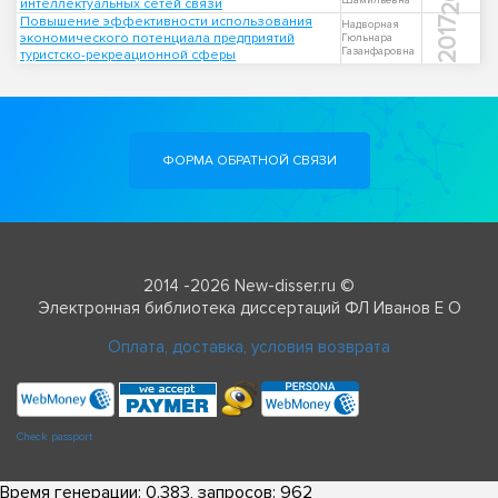
Шамильевна
интеллектуальных сетей связи
Повышение эффективности использования
2017
Надворная
экономического потенциала предприятий
Гюльнара
Газанфаровна
туристско-рекреационной сферы
ФОРМА ОБРАТНОЙ СВЯЗИ
2014 -2026 New-disser.ru ©
Электронная библиотека диссертаций ФЛ Иванов Е О
Оплата, доставка, условия возврата
Check passport
Время генерации: 0.383, запросов: 962