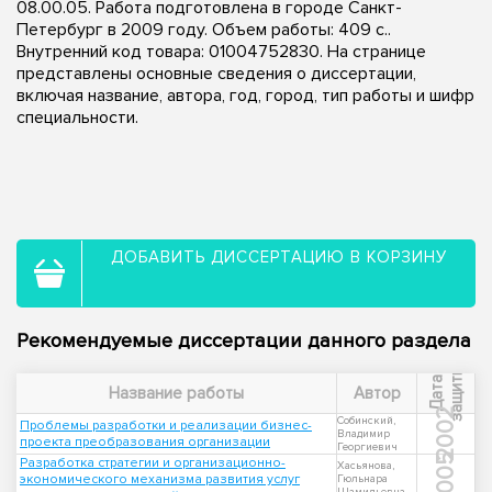
08.00.05. Работа подготовлена в городе Санкт-
Петербург в 2009 году. Объем работы: 409 с..
Внутренний код товара: 01004752830. На странице
представлены основные сведения о диссертации,
включая название, автора, год, город, тип работы и шифр
специальности.
ДОБАВИТЬ ДИССЕРТАЦИЮ В КОРЗИНУ
Рекомендуемые диссертации данного раздела
ы
Д
а
т
а
з
а
щ
и
т
Название работы
Автор
2002
Собинский,
Проблемы разработки и реализации бизнес-
Владимир
проекта преобразования организации
Георгиевич
2005
Разработка стратегии и организационно-
Хасьянова,
экономического механизма развития услуг
Гюльнара