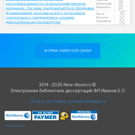
1998
Торопов,
ценообразования на сельскохозяйственную
Александр
Иванович
продукцию : На прим. предприятий Респ. Мордовия
2006
Формирование экономического потенциала
Тесля,
строительного предприятия в условиях
Наталья
Сергеевна
диверсификации производства
ФОРМА ОБРАТНОЙ СВЯЗИ
2014 -2026 New-disser.ru ©
Электронная библиотека диссертаций ФЛ Иванов Е О
Оплата, доставка, условия возврата
Check passport