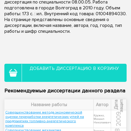
диссертация по специальности 08.00.05. Работа
подготовлена в городе Волгоград в 2010 году. Объем
работы: 173 с. : ил.. Внутренний код товара: 01004894030.
На странице представлены основные сведения о
диссертации, включая название, автора, год, город, тип
работы и шифр специальности.
ДОБАВИТЬ ДИССЕРТАЦИЮ В КОРЗИНУ
Рекомендуемые диссертации данного раздела
ы
Д
а
т
а
з
а
щ
и
т
Название работы
Автор
Совершенствование метода экономической
2009
Кружко,
оценки переработки энергетических углей на
Михаил
предприятиях топливно-энергетического
Николаевич
комплекса
Совершенствование механизма